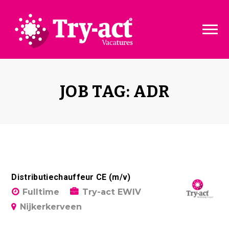
Vacature dashboard
Over ons
Vacature toevoegen
Bedrijven
JOB TAG: ADR
Pakketten & Tarieven
Disclaimer
Distributiechauffeur CE (m/v)
Fulltime
Try-act EWIV
Nijkerkerveen