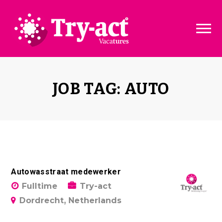
Vacature dashboard
Over ons
Vacature toevoegen
Bedrijven
JOB TAG: AUTO
Pakketten & Tarieven
Disclaimer
Autowasstraat medewerker
Fulltime
Try-act
Dordrecht, Netherlands