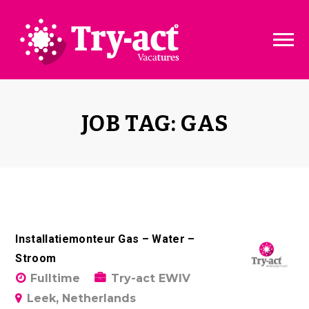
Vacature dashboard
Over ons
Vacature toevoegen
Bedrijven
JOB TAG: GAS
Pakketten & Tarieven
Disclaimer
Installatiemonteur Gas – Water –
Stroom
Fulltime
Try-act EWIV
Leek, Netherlands