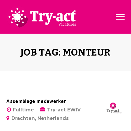
Vacature dashboard
Over ons
Vacature toevoegen
Bedrijven
JOB TAG: MONTEUR
Pakketten & Tarieven
Disclaimer
Assemblage medewerker
Fulltime
Try-act EWIV
Drachten, Netherlands