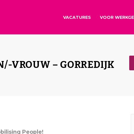
VACATURES
VOOR WERKGE
/-VROUW – GORREDIJK
bilising People!