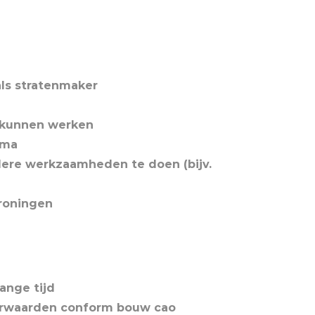
als stratenmaker
d kunnen werken
oma
dere werkzaamheden te doen (bijv.
roningen
ange tijd
oorwaarden conform bouw cao