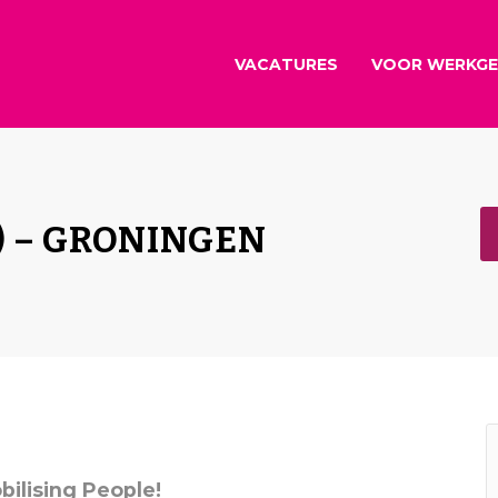
VACATURES
VOOR WERKGE
) – GRONINGEN
bilising People!