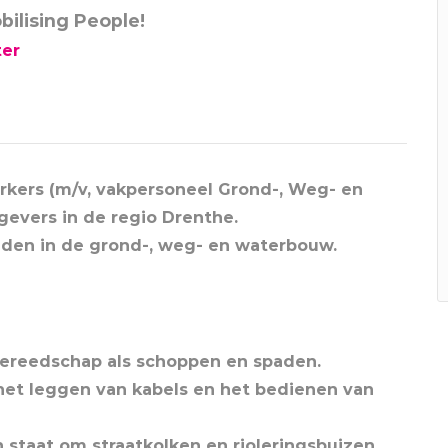
bilising People!
ter
rkers (m/v, vakpersoneel Grond-, Weg- en
evers in de regio Drenthe.
den in de grond-, weg- en waterbouw.
ereedschap als schoppen en spaden.
et leggen van kabels en het bedienen van
n staat om straatkolken en rioleringsbuizen