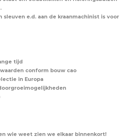
.
 sleuven e.d. aan de kraanmachinist is voor
nge tijd
oorwaarden conform bouw cao
electie in Europa
, doorgroeimogelijkheden
)
 en wie weet zien we elkaar binnenkort!