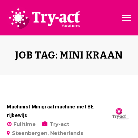
Vacature dashboard
Over ons
Vacature toevoegen
Bedrijven
JOB TAG: MINI KRAAN
Pakketten & Tarieven
Disclaimer
Machinist Minigraafmachine met BE
rijbewijs
Fulltime
Try-act
Steenbergen, Netherlands