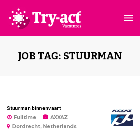
Vacature dashboard
Over ons
Vacature toevoegen
Bedrijven
JOB TAG: STUURMAN
Pakketten & Tarieven
Disclaimer
Stuurman binnenvaart
Fulltime
AXXAZ
Dordrecht, Netherlands